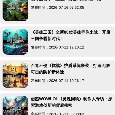
发布时间：2026-07-16 07:32:05
《英雄三国》全新80位英雄等你来战，开启
三国争霸新时代！
发布时间：2026-07-11 12:10:12
百毒不侵《抗战》护盾系统来袭：打造无懈
可击的防护新体验
发布时间：2026-07-11 10:26:17
借鉴WOWLOL《灵魂回响》制作人专访：探
索游戏创新的背后秘密
发布时间：2026-07-11 08:38:03