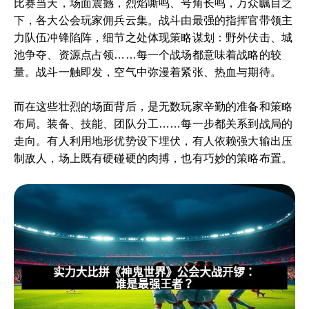
比赛当天，场面震撼，烈焰嘶鸣、号角长鸣，万众瞩目之
下，各大公会玩家佣兵云集。战斗由最强的指挥官带领主
力队伍冲锋陷阵，细节之处体现策略谋划：野外伏击、城
池争夺、资源点占领……每一个战场都意味着战略的较
量。战斗一触即发，空气中弥漫着紧张、热血与期待。
而在这些壮烈的场面背后，是无数玩家辛勤的准备和策略
布局。装备、技能、团队分工……每一步都关系到战局的
走向。有人利用地形优势设下埋伏，有人依赖强大输出压
制敌人，场上既有硬碰硬的肉搏，也有巧妙的策略布置。