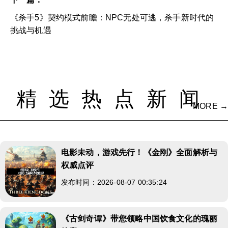
《杀手5》契约模式前瞻：NPC无处可逃，杀手新时代的
挑战与机遇
精选热点新闻
MORE →
电影未动，游戏先行！《金刚》全面解析与
权威点评
发布时间：2026-08-07 00:35:24
《古剑奇谭》带您领略中国饮食文化的瑰丽