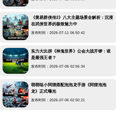
《黄易群侠传2》八大主题场景全解析：沉浸
在武侠世界的极致魅力中
发布时间：2026-07-11 06:50:42
实力大比拼《神鬼世界》公会大战开锣：谁
是最强王者？
发布时间：2026-07-06 02:56:34
萌萌哒小阿狸搭配泡泡龙手游《阿狸泡泡
龙》正式曝光
发布时间：2026-07-06 02:50:21