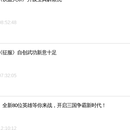
08:52:48
《征服》自创武功新意十足
07:32:05
》全新80位英雄等你来战，开启三国争霸新时代！
12:10:12