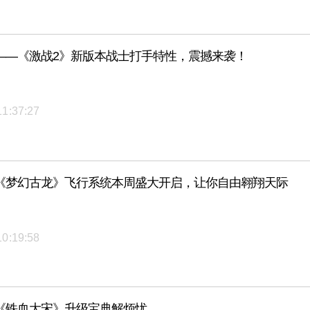
——《激战2》新版本战士打手特性，震撼来袭！
11:37:27
《梦幻古龙》飞行系统本周盛大开启，让你自由翱翔天际
10:19:58
《铁血大宋》升级宝典解烦忧